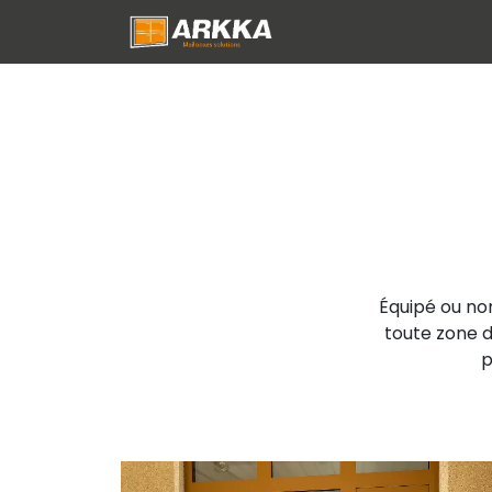
Se rendre au contenu
Produits
Services
Équipé ou non
toute zone d'
p