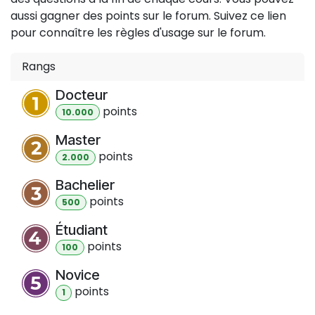
aussi gagner des points sur le forum. Suivez ce lien
pour connaître les règles d'usage sur le forum.
Rangs
Docteur
point
s
10.000
Master
point
s
2.000
Bachelier
point
s
500
Étudiant
point
s
100
Novice
point
s
1